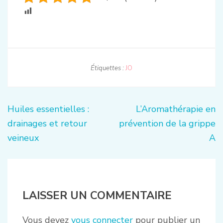
Étiquettes :
JO
Navigation
Huiles essentielles :
L’Aromathérapie en
de
drainages et retour
prévention de la grippe
l’article
veineux
A
LAISSER UN COMMENTAIRE
Vous devez
vous connecter
pour publier un