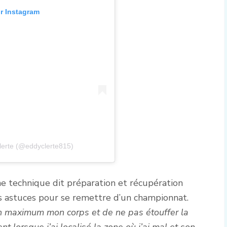
ur Instagram
lerte (@eddyclerte815)
ne technique dit préparation et récupération
es astuces pour se remettre d’un championnat.
un maximum mon corps et de ne pas étouffer la
 lorsque j’ai localisé la zone où j’ai mal et son