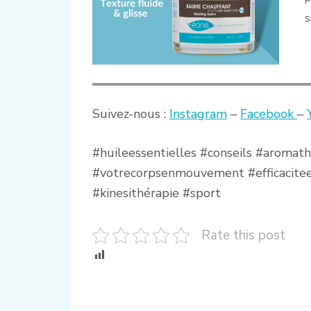
s
Suivez-nous :
Instagram
–
Facebook
–
#huileessentielles #conseils #arom
#votrecorpsenmouvement #efficacite
#kinesithérapie #sport
Rate this post