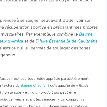
prendre à se soigner seul avant d’aller voir son
ma récupération sportive en préparant mes propres
musculaires. Par exemple, je combine le
Baume
eux d’Arnica
et de l’
Huile Essentielle de Gaulthérie
 astuce qui lui permet de soulager des zones
 genoux.
ais ce n’est pas tout, Eddy apprécie particulièrement
a texture du
Baume Chauffant
qu’il qualifie de
« fluide
t non grasse »
et
« d’un produit qui peut être
ppliqué même avant les séances. »
Un compromis
arfait pour lui, qui l’aide au quotidien dans sa pratique