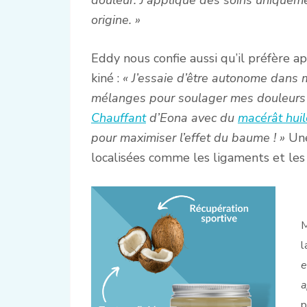
origine. »
Eddy nous confie aussi qu’il préfère ap
kiné :
« J’essaie d’être autonome dans 
mélanges pour soulager mes douleurs 
Chauffant
d’Eona avec du
macérât huil
pour maximiser l’effet du baume ! »
Une
localisées comme les ligaments et les
M
l
e
a
p