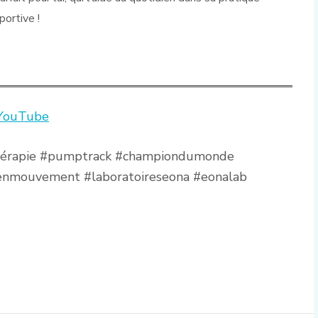
portive !
YouTube
athérapie #pumptrack #championdumonde
enmouvement #laboratoireseona #eonalab