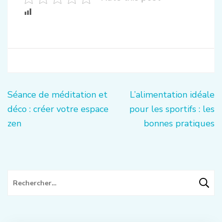
Navigation
Séance de méditation et
L’alimentation idéale
de
déco : créer votre espace
pour les sportifs : les
l’article
zen
bonnes pratiques
Rechercher :