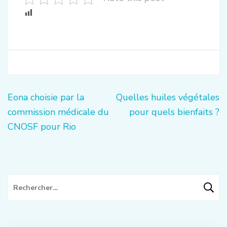
Navigation
Eona choisie par la
Quelles huiles végétales
de
commission médicale du
pour quels bienfaits ?
l’article
CNOSF pour Rio
Rechercher :