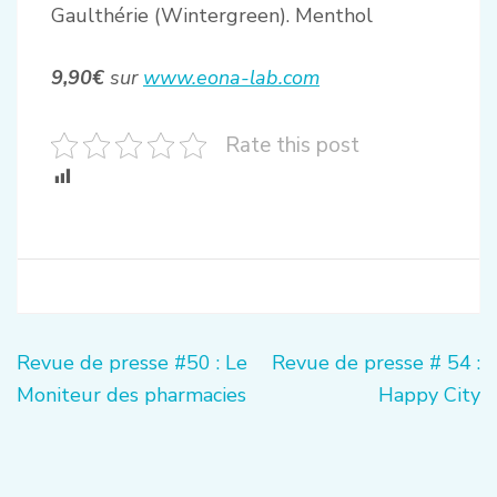
Gaulthérie (Wintergreen). Menthol
9,90€
sur
www.eona-lab.com
Rate this post
Navigation
Revue de presse #50 : Le
Revue de presse # 54 :
de
Moniteur des pharmacies
Happy City
l’article