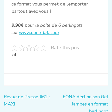
ce format vous permet de l’emporter
partout avec vous !
9,90€
pour la boite de 6 berlingots
sur
www.eona-lab.com
Rate this post
Navigation
Revue de Presse #62 :
EONA décline son Gel
de
MAXI
Jambes en format
l’article
berlingot