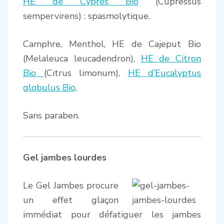
HE de Cyprès Bio
(Cupressus
sempervirens) : spasmolytique.
Camphre, Menthol, HE de Cajeput Bio
(Melaleuca leucadendron),
HE de Citron
Bio
(Citrus limonum),
HE d’Eucalyptus
globulus Bio
.
Sans paraben.
Gel jambes lourdes
Le Gel Jambes procure
un effet glaçon
immédiat pour défatiguer les jambes