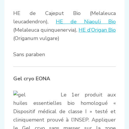
HE de Cajeput Bio (Melaleuca
leucadendron),
HE de Niaouli Bio
(Melaleuca quinquenervia),
HE d’Origan Bio
(Origanum vulgare)
Sans paraben
Gel cryo EONA
Le 1er produit aux
huiles essentielles bio homologué «
Dispositif médical de classe I » testé et
cliniquement prouvé à l’INSEP. Appliquer
le Gel cryo sans masser sur la zone