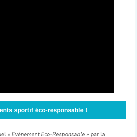
nts sportif éco-responsable !
bel
« Evénement Eco-Responsable »
par la