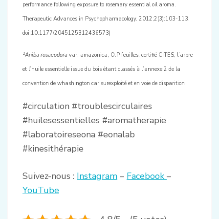
performance following exposure to rosemary essential oil aroma.
Therapeutic Advances in Psychopharmacology. 2012;2(3):103-113.
doi:10.1177/2045125312436573)
2
Aniba rosaeodora
var. amazonica, O.P feuilles, certifié CITES, l’arbre
et l’huile essentielle issue du bois étant classés à l’annexe 2 de la
convention de whashington car surexploité et en voie de disparition
#circulation #troublescirculaires
#huilesessentielles #aromatherapie
#laboratoireseona #eonalab
#kinesithérapie
Suivez-nous :
Instagram
–
Facebook
–
YouTube