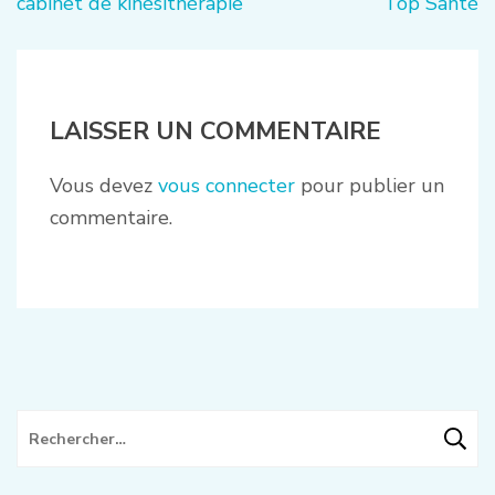
de
cabinet de kinésithérapie
Top Santé
l’article
LAISSER UN COMMENTAIRE
Vous devez
vous connecter
pour publier un
commentaire.
Rechercher :