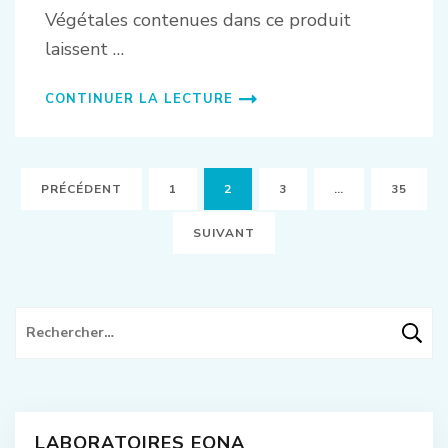
Végétales contenues dans ce produit
laissent …
CONTINUER LA LECTURE
Navigation
PAGE
PAGE
PAGE
PAGE
PRÉCÉDENT
1
2
3
…
35
des
articles
SUIVANT
Rechercher :
LABORATOIRES EONA